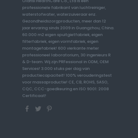
Olansi HealthCare Co., Ltd is een
professionele fabrikant van luchtreiniger,
waterstofwater, waterzuiveraar enz.
Gezondheidszorgproducten, meer dan 12
jaar ervaring sinds 2009 in Guangzhou, China.
60.000 m2 eigen spuitgietfabriek, eigen
filterfabriek, eigen vormfabriek, eigen
montagefabriek! 600 vierkante meter
professioneel laboratorium, 30 ingenieurs R
& D-team. Wij zijn PRFessional in ODM, OEM
Services! 3.000 stuks per dag van
productiecapaciteit! 100% verouderingstest
voor massaproductie! CE, CB, ROHS, SASO,
CQC, CCC-goedkeuring en ISO 9001: 2008
Certificaat!