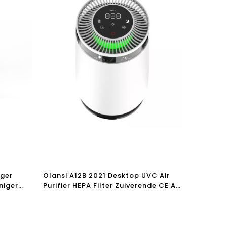
iger
Olansi A12B 2021 Desktop UVC Air
niger
Purifier HEPA Filter Zuiverende CE Air
ntoor
Purifier Clean Air Quality PM2.5
ciënte