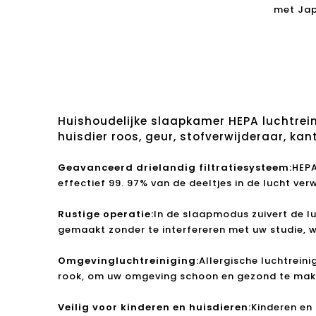
met Jap
voor ro
Huishoudelijke slaapkamer HEPA luchtreinig
huisdier roos, geur, stofverwijderaar, ka
Geavanceerd drielandig filtratiesysteem:
HEPA
effectief 99. 97% van de deeltjes in de lucht verwi
Rustige operatie:
In de slaapmodus zuivert de l
gemaakt zonder te interfereren met uw studie, w
Omgevingluchtreiniging:
Allergische luchtrein
rook, om uw omgeving schoon en gezond te ma
Veilig voor kinderen en huisdieren:
Kinderen en 