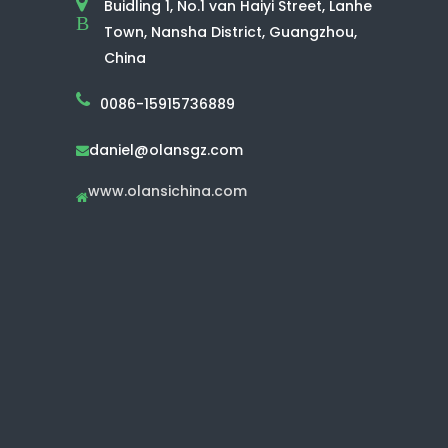
Buidling 1, No.1 van Haiyi Street, Lanhe
B
Town, Nansha District, Guangzhou,
China
0086-15915736889
daniel@olansgz.com

www.olansichina.com
