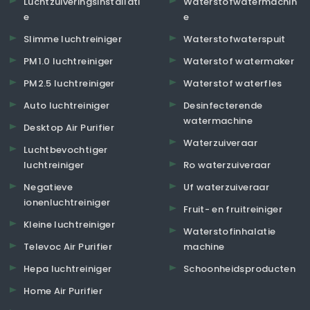
Luchtzuiveringsinstallati
Waterstofwatermachin
e
e
Slimme luchtreiniger
Waterstofwaterspuit
PM1.0 luchtreiniger
Waterstof watermaker
PM2.5 luchtreiniger
Waterstof waterfles
Auto luchtreiniger
Desinfecterende
watermachine
Desktop Air Purifier
Waterzuiveraar
Luchtbevochtiger
luchtreiniger
Ro waterzuiveraar
Negatieve
Uf waterzuiveraar
ionenluchtreiniger
Fruit- en fruitreiniger
Kleine luchtreiniger
Waterstofinhalatie
Televoc Air Purifier
machine
Hepa luchtreiniger
Schoonheidsproducten
Home Air Purifier