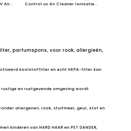
V Air
Control uv Air Cleaner Ionisatie
er Air
Luchtreiniger Ionisator HEPA FILTER
AIR PUNIFIER Luchtbevochtiger
ilter, parfumspons, voor rook, allergieën,
ctiveerd koolstoffilter en echt HEPA-filter kan
en rustige en rustgevende omgeving wordt
nder allergenen, rook, stuifmeel, geur, stof en
hermen kinderen van HARD HAAR en PET DANDER,