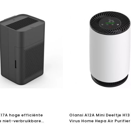
A17A hoge efficiënte
Olansi A12A Mini Deeltje H13
 niet-verbruikbare
Virus Home Hepa Air Purifier
iniger voor thuiskamer Office
Purifier Desktop Air Purifier