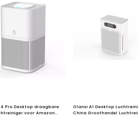
A4 Pro Desktop draagbare
Olansi A1 Desktop Luchtrein
chtreiniger voor Amazon
China Groothandel Luchtrei
ler met UV-licht en H13
Met Luchtbevochtiger En Ka
lter 110V en 220V
Luchtreiniger Met Hoge Effi
niger China Fabriek VS UL
H14 Hepa Filter
ficeerd