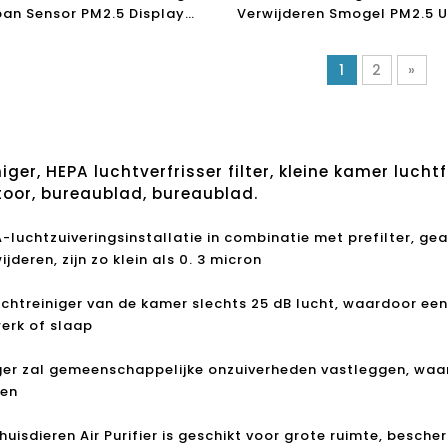
an Sensor PM2.5 Display
Verwijderen Smogel PM2.5 U
okzaal
Cleaner H13 Office Hepa Filt
Purifier
1
2
»
er, HEPA luchtverfrisser filter, kleine kamer luchtf
ntoor, bureaublad, bureaublad.
-luchtzuiveringsinstallatie in combinatie met prefilter, gea
jderen, zijn zo klein als 0. 3 micron
uchtreiniger van de kamer slechts 25 dB lucht, waardoor e
erk of slaap
iger zal gemeenschappelijke onzuiverheden vastleggen, waaro
ken
huisdieren Air Purifier is geschikt voor grote ruimte, besc