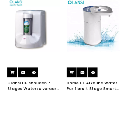
Olansi Huishouden 7
Home UF Alkaline Water
Stages Waterzuiveraar
Purifiers 4 Stage Smart
ITALIË UV Waterfilter
Draagbare Keuken
Alkaline Water
Waterzuiveraar