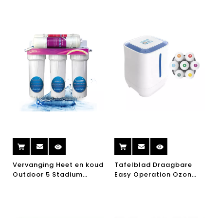
Vervanging Heet en koud
Tafelblad Draagbare
Outdoor 5 Stadium
Easy Operation Ozon
Kraan UV Carbon
Tap Infrarood Water
Systeem Machine
Purifier zonder
Purifier Home Water
elektriciteit
Filter