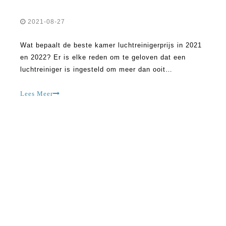
2021-08-27
Wat bepaalt de beste kamer luchtreinigerprijs in 2021
en 2022? Er is elke reden om te geloven dat een
luchtreiniger is ingesteld om meer dan ooit
krantenkoppen te maken. Ze worden beschouwd als
belangrijker gezien hoe mensen op zoek zijn naar hoe
Lees Meer
om hun lucht schoon te maken. Of je van plan bent
om een ​​te krijgen