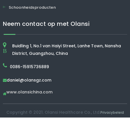
Schoonheidsproducten
Neem contact op met Olansi
Buidling 1, No.1 van Haiyi Street, Lanhe Town, Nansha
B
District, Guangzhou, China
0086-15915736889
daniel@olansgz.com

www.olansichina.com

Copyright © 2021. Olansi Healthcare Co., Ltd.
Privacybeleid