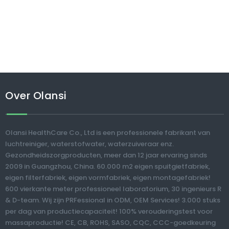
Over Olansi
Olansi HealthCare Co., Ltd is een professionele fabrikant van
luchtreiniger, waterstofwater, waterzuiveraar enz.
Gezondheidszorgproducten, meer dan 12 jaar ervaring sinds
2009 in Guangzhou, China. 60.000 m2 eigen spuitgietfabriek,
eigen filterfabriek, eigen vormfabriek, eigen montagefabriek!
600 vierkante meter professioneel laboratorium, 30 ingenieurs R
& D-team. Wij zijn PRFessional in ODM, OEM Services! 3.000 stuks
per dag van productiecapaciteit! 100% verouderingstest voor
massaproductie! CE, CB, ROHS, SASO, CQC, CCC-goedkeuring