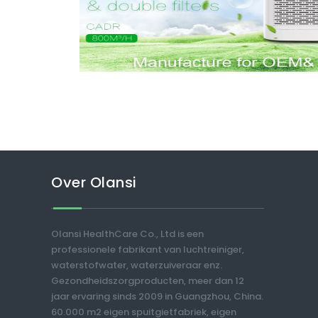
Over Olansi
Olansi HealthCare Co., Ltd is een
professionele fabrikant van luchtreiniger,
waterstofwater, waterzuiveraar enz.
Gezondheidszorgproducten, meer dan 12
jaar ervaring sinds 2009 in Guangzhou, China.
60.000 m2 eigen spuitgietfabriek, eigen