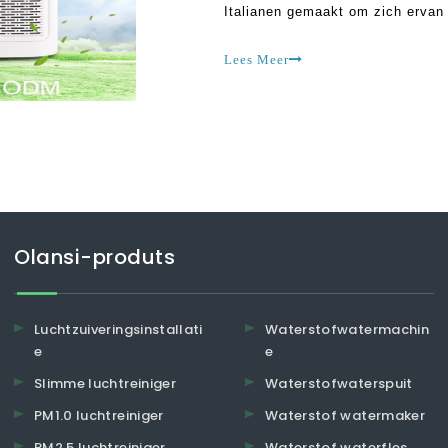
Italianen gemaakt om zich ervan 
circuleren in commerciële en res
gebeurtenissen voorspellen desk
Lees Meer
Olansi-produts
Luchtzuiveringsinstallati
Waterstofwatermachin
e
e
Slimme luchtreiniger
Waterstofwaterspuit
PM1.0 luchtreiniger
Waterstof watermaker
PM2.5 luchtreiniger
Waterstof waterfles