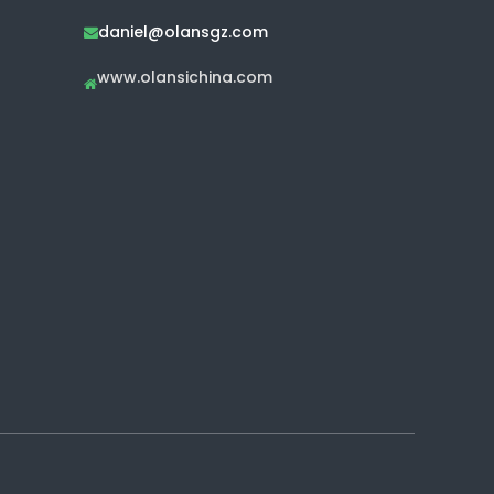
daniel@olansgz.com

www.olansichina.com
