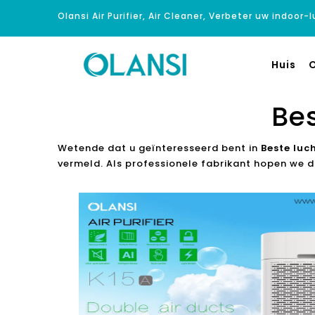
Olansi Air Purifier, Air Cleaner, Verbeter uw indoor-
Huis
O
Bes
Wetende dat u geïnteresseerd bent in
Beste luc
vermeld. Als professionele fabrikant hopen we d