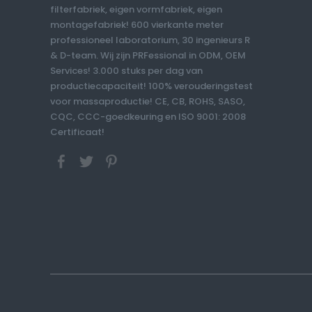
filterfabriek, eigen vormfabriek, eigen
montagefabriek! 600 vierkante meter
professioneel laboratorium, 30 ingenieurs R
& D-team. Wij zijn PRFessional in ODM, OEM
Services! 3.000 stuks per dag van
productiecapaciteit! 100% verouderingstest
voor massaproductie! CE, CB, ROHS, SASO,
CQC, CCC-goedkeuring en ISO 9001: 2008
Certificaat!