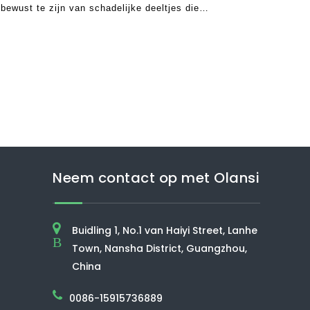
bewust te zijn van schadelijke deeltjes die
identiële ruimtes. Op basis van deze
undigen dat 20
Neem contact op met Olansi
Buidling 1, No.1 van Haiyi Street, Lanhe
B
Town, Nansha District, Guangzhou,
China
0086-15915736889