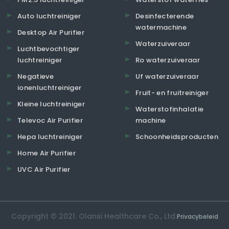
Auto luchtreiniger
Desinfecterende
watermachine
Desktop Air Purifier
Waterzuiveraar
Luchtbevochtiger
luchtreiniger
Ro waterzuiveraar
Negatieve
Uf waterzuiveraar
ionenluchtreiniger
Fruit- en fruitreiniger
Kleine luchtreiniger
Waterstofinhalatie
Televoc Air Purifier
machine
Hepa luchtreiniger
Schoonheidsproducten
Home Air Purifier
UVC Air Purifier
Copyright © 2021. Olansi Healthcare Co., Ltd.
Privacybeleid