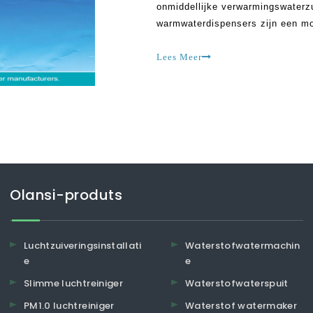
onmiddellijke verwarmingswaterzui
warmwaterdispensers zijn een mo
binnen handbereik brengt. Ze zijn
noedels en andere warm
Lees Meer
Olansi-produts
Luchtzuiveringsinstallati
Waterstofwatermachin
e
e
Slimme luchtreiniger
Waterstofwaterspuit
PM1.0 luchtreiniger
Waterstof watermaker