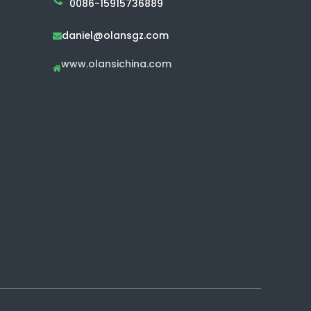
0086-15915736889
daniel@olansgz.com

www.olansichina.com
