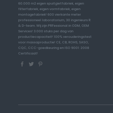
60.000 m2 eigen spuitgietfabriek, eigen
filterfabriek, eigen vormfabriek, eigen
montagefabriek! 600 vierkante meter
professioneel laboratorium, 30 ingenieurs R
& D-team. Wij zijn PRFessional in ODM, OEM
Services! 3.000 stuks per dag van
productiecapaciteit! 100% verouderingstest
voor massaproductie! CE, CB, ROHS, SASO,
CQC, CCC-goedkeuring en ISO 9001: 2008
Certificaat!