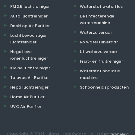
PM2.5 luchtreiniger
Waterstof waterfles
Auto luchtreiniger
Desinfecterende
watermachine
Desktop Air Purifier
Waterzuiveraar
Luchtbevochtiger
luchtreiniger
Ro waterzuiveraar
Negatieve
Uf waterzuiveraar
ionenluchtreiniger
Fruit- en fruitreiniger
Kleine luchtreiniger
Waterstofinhalatie
Televoc Air Purifier
machine
Hepa luchtreiniger
Schoonheidsproducten
Home Air Purifier
UVC Air Purifier
Copyright © 2021. Olansi Healthcare Co., Ltd.
Privacybeleid