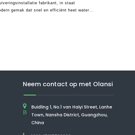
veringsinstallatie fabrikant, in staat
dern gemak dat snel en efficiënt heet water
 perfect voor het maken van thee, koffie, instant
Neem contact op met Olansi
Buidling 1, No.1 van Haiyi Street, Lanhe
B
Town, Nansha District, Guangzhou,
China