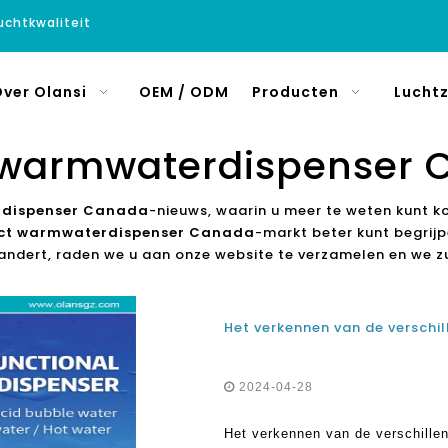
luchtkwaliteit
ver Olansi
OEM / ODM
Producten
Luchtz
 warmwaterdispenser
rdispenser Canada
-nieuws, waarin u meer te weten kunt k
ect warmwaterdispenser Canada
-markt beter kunt begrij
andert, raden we u aan onze website te verzamelen en we zu
2024-04-28
Het verkennen van de verschille