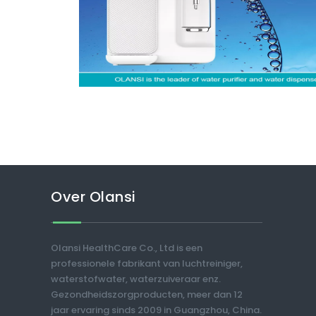
Over Olansi
Olansi HealthCare Co., Ltd is een
professionele fabrikant van luchtreiniger,
waterstofwater, waterzuiveraar enz.
Gezondheidszorgproducten, meer dan 12
jaar ervaring sinds 2009 in Guangzhou, China.