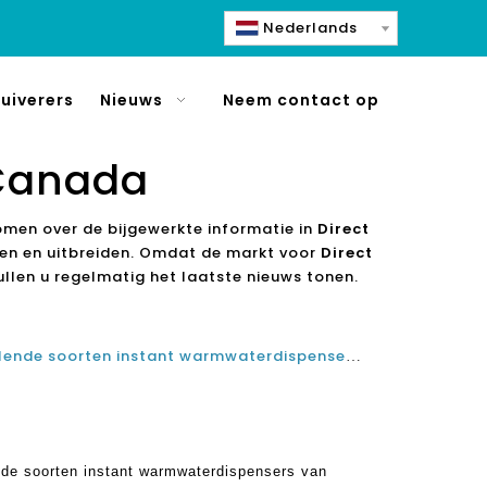
Nederlands
uiverers
Nieuws
Neem contact op
 Canada
omen over de bijgewerkte informatie in
Direct
pen en uitbreiden. Omdat de markt voor
Direct
llen u regelmatig het laatste nieuws tonen.
Het verkennen van de verschillende soorten instant warmwaterdispensers van direct verwarmingswaterzuiveringsfabrikant
nde soorten instant warmwaterdispensers van