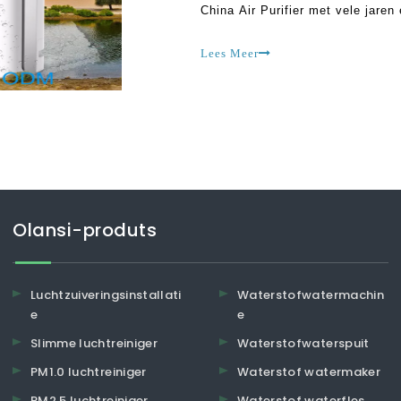
China Air Purifier met vele jaren e
toegankelijke en duurzame oplos
handhaven
Lees Meer
Olansi-produts
Luchtzuiveringsinstallati
Waterstofwatermachin
e
e
Slimme luchtreiniger
Waterstofwaterspuit
PM1.0 luchtreiniger
Waterstof watermaker
PM2.5 luchtreiniger
Waterstof waterfles