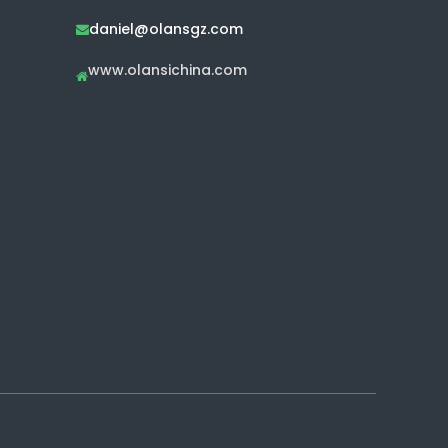
daniel@olansgz.com

www.olansichina.com
