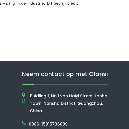
rvaring in de industrie. Dit bedrijf biedt
singen om gezondheid en schone binnenlucht te
Neem contact op met Olansi
Buidling 1, No.1 van Haiyi Street, Lanhe
B
Town, Nansha District, Guangzhou,
China
0086-15915736889