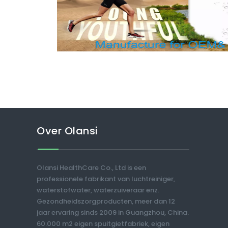
Over Olansi
Olansi HealthCare Co., Ltd is een
professionele fabrikant van luchtreiniger,
waterstofwater, waterzuiveraar enz.
Gezondheidszorgproducten, meer dan 12
jaar ervaring sinds 2009 in Guangzhou, China.
60.000 m2 eigen spuitgietfabriek, eigen