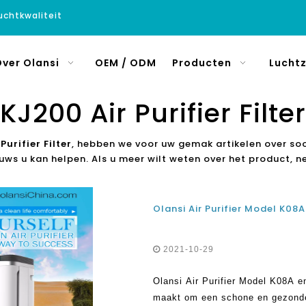
luchtkwaliteit
ver Olansi
OEM / ODM
Producten
Luchtz
KJ200 Air Purifier Filter
Purifier Filter
, hebben we voor uw gemak artikelen over so
euws u kan helpen. Als u meer wilt weten over het product, 
2021-10-29
Olansi Air Purifier Model K08A e
maakt om een ​​schone en gezond