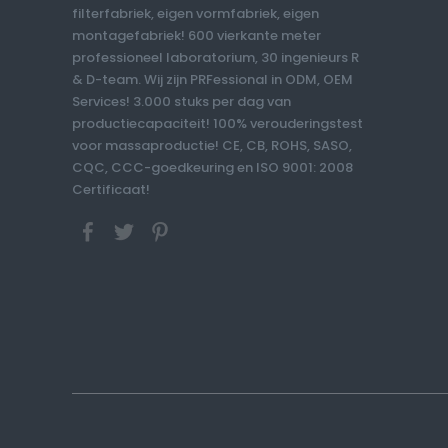
filterfabriek, eigen vormfabriek, eigen
montagefabriek! 600 vierkante meter
professioneel laboratorium, 30 ingenieurs R
& D-team. Wij zijn PRFessional in ODM, OEM
Services! 3.000 stuks per dag van
productiecapaciteit! 100% verouderingstest
voor massaproductie! CE, CB, ROHS, SASO,
CQC, CCC-goedkeuring en ISO 9001: 2008
Certificaat!