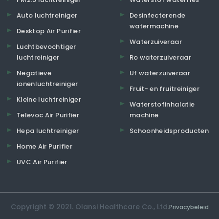
Auto luchtreiniger
Desinfecterende
watermachine
Desktop Air Purifier
Waterzuiveraar
Luchtbevochtiger
luchtreiniger
Ro waterzuiveraar
Negatieve
Uf waterzuiveraar
ionenluchtreiniger
Fruit- en fruitreiniger
Kleine luchtreiniger
Waterstofinhalatie
Televoc Air Purifier
machine
Hepa luchtreiniger
Schoonheidsproducten
Home Air Purifier
UVC Air Purifier
Copyright © 2021. Olansi Healthcare Co., Ltd.
Privacybeleid