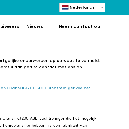
Nederlands
uiverers
Nieuws
Neem contact op
ortgelijke onderwerpen op de website vermeld.
neemt u dan gerust contact met ons op.
Olansi Air Purifier Model K08A en Olansi KJ200-A3B luchtreiniger die het mogelijk maakt om een ​​schoon en gezond huis te hebben
n Olansi KJ200-A3B Luchtreiniger die het mogelijk
e homeolansi te hebben, is een fabrikant van