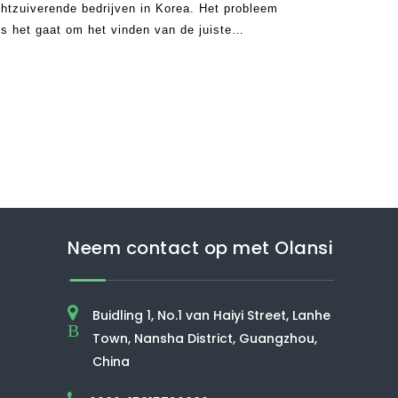
uchtzuiverende bedrijven in Korea. Het probleem
ls het gaat om het vinden van de juiste
om te gaan. Dit komt omdat er te man zijn
Neem contact op met Olansi
Buidling 1, No.1 van Haiyi Street, Lanhe
B
Town, Nansha District, Guangzhou,
China