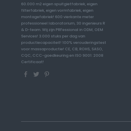
60.000 m2 eigen spuitgietfabriek, eigen
filterfabriek, eigen vormfabriek, eigen
montagefabriek! 600 vierkante meter
professioneel laboratorium, 30 ingenieurs R
& D-team. Wij zijn PRFessional in ODM, OEM
Services! 3.000 stuks per dag van
productiecapaciteit! 100% verouderingstest
voor massaproductie! CE, CB, ROHS, SASO,
CQC, CCC-goedkeuring en ISO 9001: 2008
Certificaat!