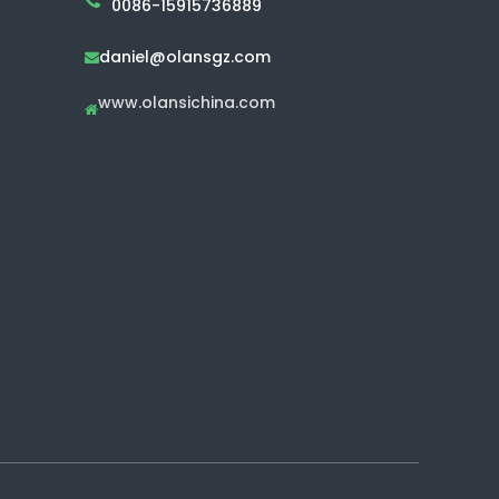
0086-15915736889
daniel@olansgz.com

www.olansichina.com
