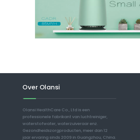
Over Olansi
Olansi HealthCare Co., Ltd is een
professionele fabrikant van luchtreiniger,
waterstofwater, waterzuiveraar enz.
Gezondheidszorgproducten, meer dan 12
jaar ervaring sinds 2009 in Guangzhou, China.