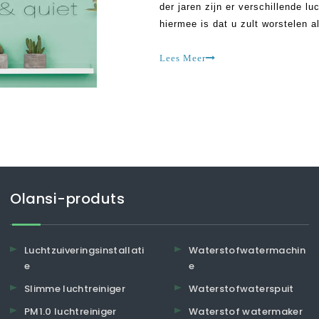
der jaren zijn er verschillende l
hiermee is dat u zult worstelen a
luchtzuiveringsfabrikant om mee 
Lees Meer
Olansi-produts
Luchtzuiveringsinstallati
Waterstofwatermachin
e
e
Slimme luchtreiniger
Waterstofwaterspuit
PM1.0 luchtreiniger
Waterstof watermaker