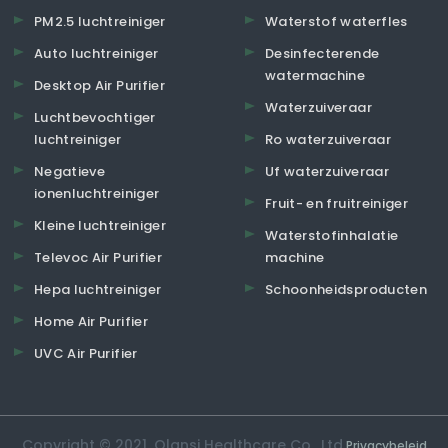
PM2.5 luchtreiniger
Waterstof waterfles
Auto luchtreiniger
Desinfecterende
watermachine
Desktop Air Purifier
Waterzuiveraar
Luchtbevochtiger
luchtreiniger
Ro waterzuiveraar
Negatieve
Uf waterzuiveraar
ionenluchtreiniger
Fruit- en fruitreiniger
Kleine luchtreiniger
Waterstofinhalatie
Televoc Air Purifier
machine
Hepa luchtreiniger
Schoonheidsproducten
Home Air Purifier
UVC Air Purifier
Copyright © 2021. Olansi Healthcare Co., Ltd.
Privacybeleid