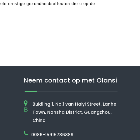
kele ernstige gezondheidseffecten die u op de
n. Hoe meer je de vervuilde verkeerslucht inademt,
dangere is
Neem contact op met Olansi
Buidling 1, No.1 van Haiyi Street, Lanhe
B
Town, Nansha District, Guangzhou,
China
0086-15915736889