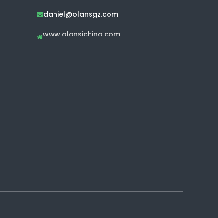
daniel@olansgz.com

www.olansichina.com
