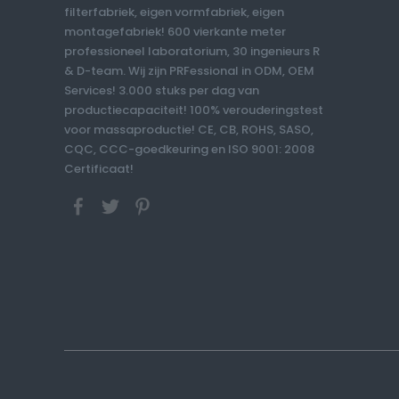
filterfabriek, eigen vormfabriek, eigen
montagefabriek! 600 vierkante meter
professioneel laboratorium, 30 ingenieurs R
& D-team. Wij zijn PRFessional in ODM, OEM
Services! 3.000 stuks per dag van
productiecapaciteit! 100% verouderingstest
voor massaproductie! CE, CB, ROHS, SASO,
CQC, CCC-goedkeuring en ISO 9001: 2008
Certificaat!