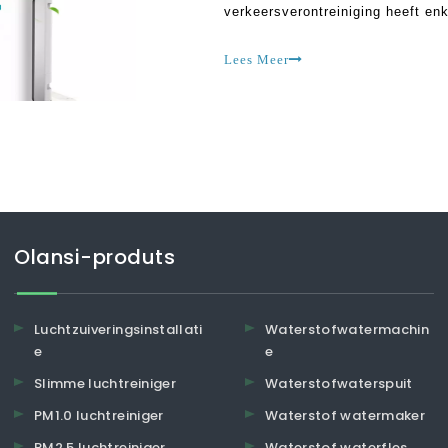
verkeersverontreiniging heeft en
lange termijn kwetsbaar kunt zij
dat is hoe je gezondheid meer en
Lees Meer
Olansi-produts
Luchtzuiveringsinstallati
Waterstofwatermachin
e
e
Slimme luchtreiniger
Waterstofwaterspuit
PM1.0 luchtreiniger
Waterstof watermaker
PM2.5 luchtreiniger
Waterstof waterfles