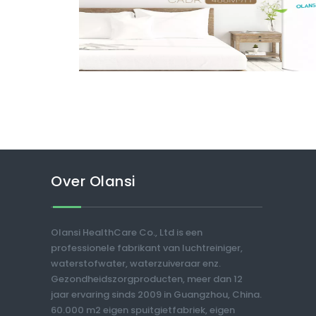
Over Olansi
Olansi HealthCare Co., Ltd is een
professionele fabrikant van luchtreiniger,
waterstofwater, waterzuiveraar enz.
Gezondheidszorgproducten, meer dan 12
jaar ervaring sinds 2009 in Guangzhou, China.
60.000 m2 eigen spuitgietfabriek, eigen