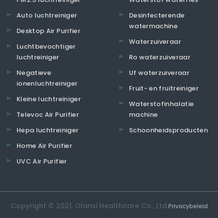
Auto luchtreiniger
Desinfecterende
watermachine
Desktop Air Purifier
Waterzuiveraar
Luchtbevochtiger
luchtreiniger
Ro waterzuiveraar
Negatieve
Uf waterzuiveraar
ionenluchtreiniger
Fruit- en fruitreiniger
Kleine luchtreiniger
Waterstofinhalatie
Televoc Air Purifier
machine
Hepa luchtreiniger
Schoonheidsproducten
Home Air Purifier
UVC Air Purifier
Copyright © 2021. Olansi Healthcare Co., Ltd.
Privacybeleid