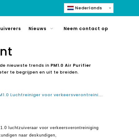
Nederlands
uiverers
Nieuws
Neem contact op
ant
de nieuwste trends in
PM1.0 Air Purifier
ter te begrijpen en uit te breiden.
Beste H14 HEPA-filter PM2.5 PM1.0 Luchtreiniger voor verkeersverontreiniging Smog en autovervuiling
.0 luchtzuiveraar voor verkeersverontreiniging
kundigen naar deskundigen,