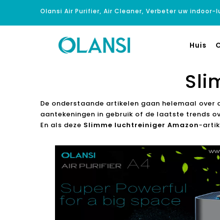
Olansi Air Purifier, Air Cleaner, Verbeter uw indoor-
Huis
O
Sli
De onderstaande artikelen gaan helemaal over
aantekeningen in gebruik of de laatste trends o
En als deze
Slimme luchtreiniger Amazon
-arti