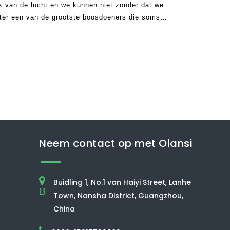
jk van de lucht en we kunnen niet zonder dat we
hter een van de grootste boosdoeners die soms
e gezondheid. Met zoveel ziekten die in de lucht
 lucht o geworden
Neem contact op met Olansi
Buidling 1, No.1 van Haiyi Street, Lanhe
B
Town, Nansha District, Guangzhou,
China