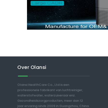
Over Olansi
Olansi HealthCare Co., Ltd is een
professionele fabrikant van luchtreiniger,
waterstofwater, waterzuiveraar enz.
Gezondheidszorgproducten, meer dan 12
jaar ervaring sinds 2009 in Guangzhou, China.