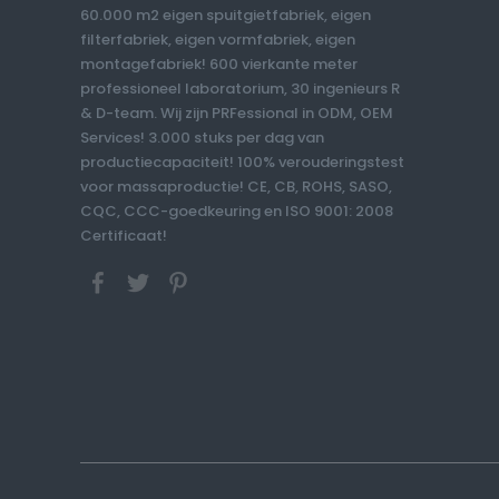
60.000 m2 eigen spuitgietfabriek, eigen
filterfabriek, eigen vormfabriek, eigen
montagefabriek! 600 vierkante meter
professioneel laboratorium, 30 ingenieurs R
& D-team. Wij zijn PRFessional in ODM, OEM
Services! 3.000 stuks per dag van
productiecapaciteit! 100% verouderingstest
voor massaproductie! CE, CB, ROHS, SASO,
CQC, CCC-goedkeuring en ISO 9001: 2008
Certificaat!