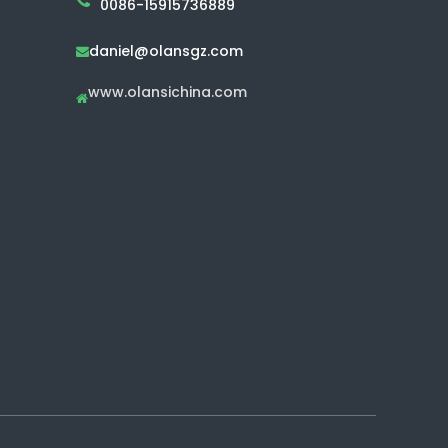
0086-15915736889
daniel@olansgz.com

www.olansichina.com
