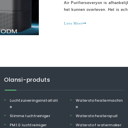
Air Purifierseveryon is afhankeli
het kunnen overleven. Het is ec
van invloed zijn op de menselijk
zijn, is het schoonmaken van de
Lees Meer
Olansi-produts
Luchtzuiveringsinstallati
Waterstofwatermachin
e
e
Slimme luchtreiniger
Waterstofwaterspuit
PM1.0 luchtreiniger
Waterstof watermaker