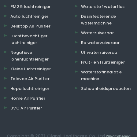
PM2.5 luchtreiniger
Waterstof waterfles
Auto luchtreiniger
Desinfecterende
watermachine
Desktop Air Purifier
Waterzuiveraar
Luchtbevochtiger
luchtreiniger
Ro waterzuiveraar
Negatieve
Uf waterzuiveraar
ionenluchtreiniger
Fruit- en fruitreiniger
Kleine luchtreiniger
Waterstofinhalatie
Televoc Air Purifier
machine
Hepa luchtreiniger
Schoonheidsproducten
Home Air Purifier
UVC Air Purifier
Copyright © 2021. Olansi Healthcare Co., Ltd.
Privacybeleid