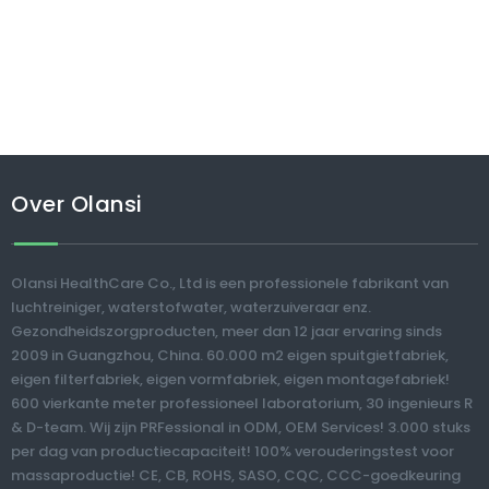
Over Olansi
Olansi HealthCare Co., Ltd is een professionele fabrikant van
luchtreiniger, waterstofwater, waterzuiveraar enz.
Gezondheidszorgproducten, meer dan 12 jaar ervaring sinds
2009 in Guangzhou, China. 60.000 m2 eigen spuitgietfabriek,
eigen filterfabriek, eigen vormfabriek, eigen montagefabriek!
600 vierkante meter professioneel laboratorium, 30 ingenieurs R
& D-team. Wij zijn PRFessional in ODM, OEM Services! 3.000 stuks
per dag van productiecapaciteit! 100% verouderingstest voor
massaproductie! CE, CB, ROHS, SASO, CQC, CCC-goedkeuring