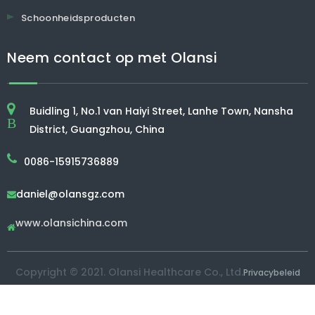
Schoonheidsproducten
Neem contact op met Olansi
Buidling 1, No.1 van Haiyi Street, Lanhe Town, Nansha
B
District, Guangzhou, China
0086-15915736889
daniel@olansgz.com

www.olansichina.com

Copyright © 2021. Olansi Healthcare Co., Ltd.
Privacybeleid