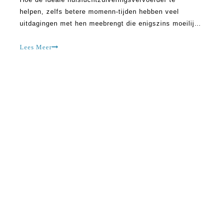
helpen, zelfs betere momenn-tijden hebben veel
uitdagingen met hen meebrengt die enigszins moeilijk
te hanteren zijn. Dit is de reden waarom veel dingen
zijn uitgevonden om voor de groeiende problemen op
Lees Meer
mondiaal niveau te zorgen. Het is om deze reden dat
de luchtreinigermarkt H