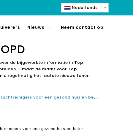
Nederlands
uiverers
Nieuws
Neem contact op
COPD
over de bijgewerkte informatie in
Top
itbreiden. Omdat de markt voor
Top
n u regelmatig het laatste nieuws tonen.
Best best beoordeelde Olansi luchtreinigers voor een gezond huis en beter ademen zuivere lucht voor uw longen
htreinigers voor een gezond huis en beter