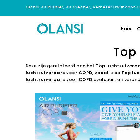
Olansi Air Purifier, Air Cleaner, Verbeter uw indoor-
Huis
O
Top
Deze zijn gerelateerd aan het
Top luchtzuivera
luchtzuiveraars voor COPD
, zodat u de
Top lu
luchtzuiveraars voor COPD
evolueert en verand