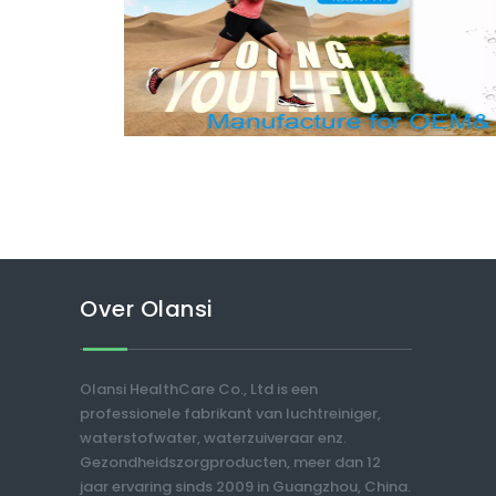
Over Olansi
Olansi HealthCare Co., Ltd is een
professionele fabrikant van luchtreiniger,
waterstofwater, waterzuiveraar enz.
Gezondheidszorgproducten, meer dan 12
jaar ervaring sinds 2009 in Guangzhou, China.