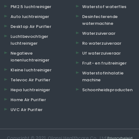
PM2.5 luchtreiniger
Waterstof waterfles
Auto luchtreiniger
Desinfecterende
watermachine
Desktop Air Purifier
Waterzuiveraar
Luchtbevochtiger
luchtreiniger
Ro waterzuiveraar
Negatieve
Uf waterzuiveraar
ionenluchtreiniger
Fruit- en fruitreiniger
Kleine luchtreiniger
Waterstofinhalatie
Televoc Air Purifier
machine
Hepa luchtreiniger
Schoonheidsproducten
Home Air Purifier
UVC Air Purifier
Copyright © 2021. Olansi Healthcare Co., Ltd.
Privacybeleid