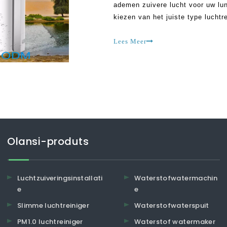
ademen zuivere lucht voor uw lu
kiezen van het juiste type luchtr
producten infiltreren in de mark
een van de wa
Lees Meer
Olansi-produts
Luchtzuiveringsinstallati
Waterstofwatermachin
e
e
Slimme luchtreiniger
Waterstofwaterspuit
PM1.0 luchtreiniger
Waterstof watermaker