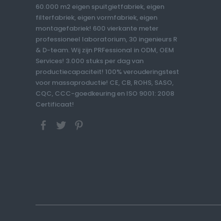
60.000 m2 eigen spuitgietfabriek, eigen
filterfabriek, eigen vormfabriek, eigen
montagefabriek! 600 vierkante meter
professioneel laboratorium, 30 ingenieurs R
& D-team. Wij zijn PRFessional in ODM, OEM
Services! 3.000 stuks per dag van
productiecapaciteit! 100% verouderingstest
voor massaproductie! CE, CB, ROHS, SASO,
CQC, CCC-goedkeuring en ISO 9001: 2008
Certificaat!