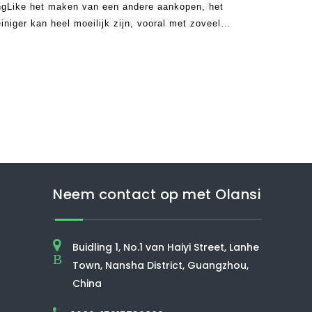
ngLike het maken van een andere aankopen, het
einiger kan heel moeilijk zijn, vooral met zoveel
t van vandaag. Precies te weten wat te zoeken is
Neem contact op met Olansi
Buidling 1, No.1 van Haiyi Street, Lanhe
B
Town, Nansha District, Guangzhou,
China