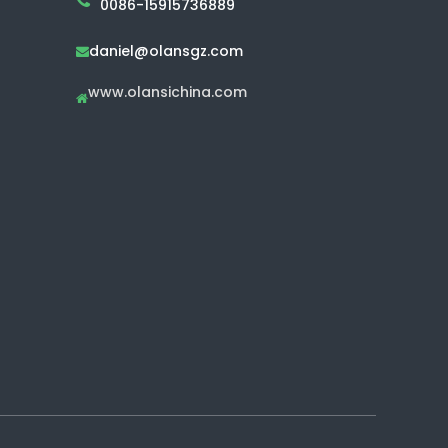
0086-15915736889
daniel@olansgz.com

www.olansichina.com
