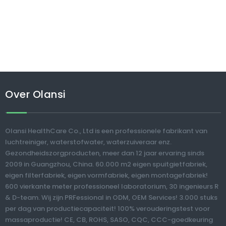
Over Olansi
Olansi HealthCare Co., Ltd is een professionele fabrikant van
luchtreiniger, waterstofwater, waterzuiveraar enz.
Gezondheidszorgproducten, meer dan 12 jaar ervaring sinds
2009 in Guangzhou, China. 60.000 m2 eigen spuitgietfabriek,
eigen filterfabriek, eigen vormfabriek, eigen montagefabriek!
600 vierkante meter professioneel laboratorium, 30 ingenieurs R
& D-team. Wij zijn PRFessional in ODM, OEM Services! 3.000 stuks
per dag van productiecapaciteit! 100% verouderingstest voor
massaproductie! CE, CB, ROHS, SASO, CQC, CCC-goedkeuring