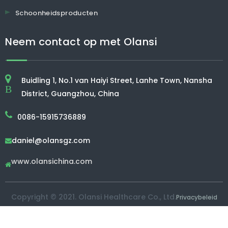
Schoonheidsproducten
Neem contact op met Olansi
Buidling 1, No.1 van Haiyi Street, Lanhe Town, Nansha
B
District, Guangzhou, China
0086-15915736889
daniel@olansgz.com

www.olansichina.com

Copyright © 2021. Olansi Healthcare Co., Ltd.
Privacybeleid