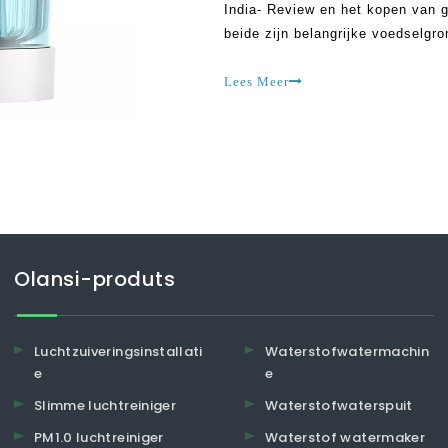
India- Review en het kopen van g
beide zijn belangrijke voedselgro
voedingsvezels voor menselijk wel
Lees Meer
Olansi-produts
Luchtzuiveringsinstallati
Waterstofwatermachin
e
e
Slimme luchtreiniger
Waterstofwaterspuit
PM1.0 luchtreiniger
Waterstof watermaker