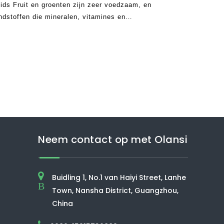
ids Fruit en groenten zijn zeer voedzaam, en
ndstoffen die mineralen, vitamines en
zijn bevatten. Ze zijn bederfelijk. echter, de
Neem contact op met Olansi
Buidling 1, No.1 van Haiyi Street, Lanhe
B
Town, Nansha District, Guangzhou,
China