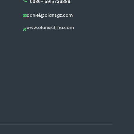
0086-15915736889
daniel@olansgz.com

www.olansichina.com
