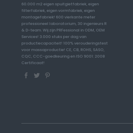
60.000 m2 eigen spuitgietfabriek, eigen
filterfabriek, eigen vormfabriek, eigen
montagefabriek! 600 vierkante meter
professioneel laboratorium, 30 ingenieurs R
& D-team. Wij zijn PRFessional in ODM, OEM
Services! 3.000 stuks per dag van
productiecapaciteit! 100% verouderingstest
voor massaproductie! CE, CB, ROHS, SASO,
CQC, CCC-goedkeuring en ISO 9001: 2008
Certificaat!