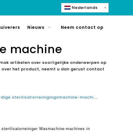
Nederlands
uiverers
Nieuws
Neem contact op
ne machine
mak artikelen over soortgelijke onderwerpen op
n over het product, neemt u dan gerust contact
Top 5 beste fruit- en plantaardige sterilisatorreinigingsmachine-machines in India- beoordeling en het kopen van gids
e sterilisatorreiniger Wasmachine-machines in