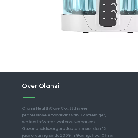
Over Olansi
Olansi HealthCare Co., Ltd is een
professionele fabrikant van luchtreiniger,
waterstofwater, waterzuiveraar enz.
Gezondheidszorgproducten, meer dan 12
jaar ervaring sinds 2009 in Guangzhou, China.