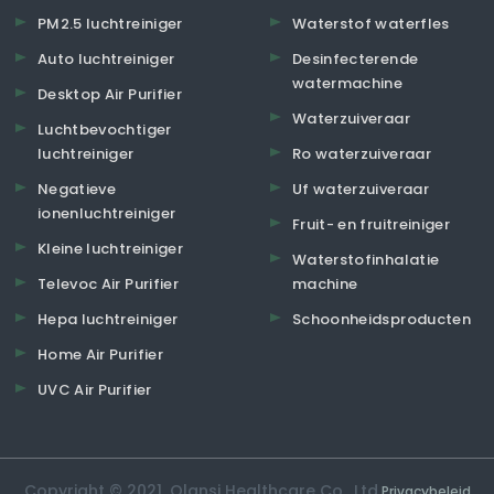
PM2.5 luchtreiniger
Waterstof waterfles
Auto luchtreiniger
Desinfecterende
watermachine
Desktop Air Purifier
Waterzuiveraar
Luchtbevochtiger
luchtreiniger
Ro waterzuiveraar
Negatieve
Uf waterzuiveraar
ionenluchtreiniger
Fruit- en fruitreiniger
Kleine luchtreiniger
Waterstofinhalatie
Televoc Air Purifier
machine
Hepa luchtreiniger
Schoonheidsproducten
Home Air Purifier
UVC Air Purifier
Copyright © 2021. Olansi Healthcare Co., Ltd.
Privacybeleid