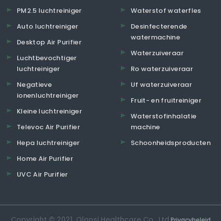
PM2.5 luchtreiniger
Waterstof waterfles
Auto luchtreiniger
Desinfecterende
watermachine
Desktop Air Purifier
Waterzuiveraar
Luchtbevochtiger
luchtreiniger
Ro waterzuiveraar
Negatieve
Uf waterzuiveraar
ionenluchtreiniger
Fruit- en fruitreiniger
Kleine luchtreiniger
Waterstofinhalatie
Televoc Air Purifier
machine
Hepa luchtreiniger
Schoonheidsproducten
Home Air Purifier
UVC Air Purifier
Copyright © 2021. Olansi Healthcare Co., Ltd.
Privacybeleid