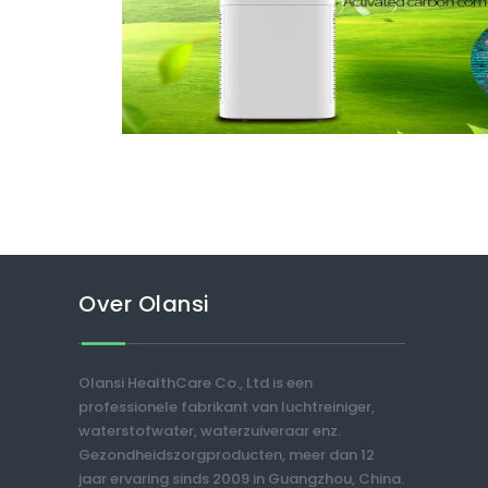
Over Olansi
Olansi HealthCare Co., Ltd is een
professionele fabrikant van luchtreiniger,
waterstofwater, waterzuiveraar enz.
Gezondheidszorgproducten, meer dan 12
jaar ervaring sinds 2009 in Guangzhou, China.