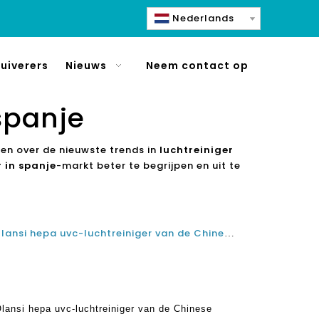
Nederlands
uiverers
Nieuws
Neem contact op
 spanje
en over de nieuwste trends in
luchtreiniger
r in spanje
-markt beter te begrijpen en uit te
De werkzaamheid en rol van Olansi hepa uvc-luchtreiniger van de Chinese leverancier van luchtreinigers:
lansi hepa uvc-luchtreiniger van de Chinese