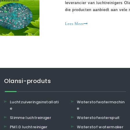
leverancier van luchtreinigers Ol
die producten aanbiedt aan vele m
ernaar de beste diensten en produ
actief met
Lees Meer
Olansi-produts
Luchtzuiveringsinstallati
Waterstofwatermachin
e
e
Slimme luchtreiniger
Waterstofwaterspuit
PM1.0 luchtreiniger
Waterstof watermaker