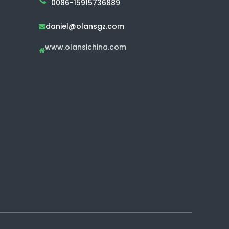
0086-15915736889
daniel@olansgz.com

www.olansichina.com
