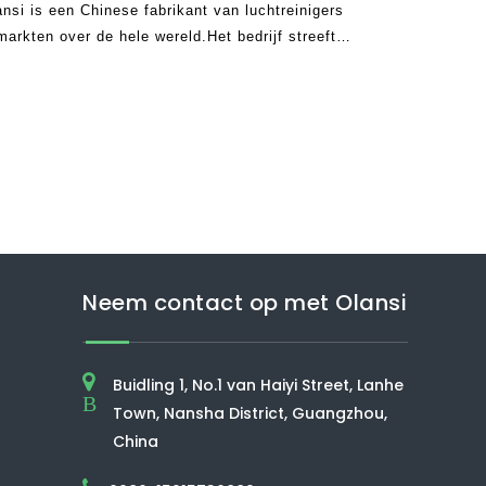
ansi is een Chinese fabrikant van luchtreinigers
arkten over de hele wereld.Het bedrijf streeft
cten te leveren en is nu al meer dan tien jaar
Neem contact op met Olansi
Buidling 1, No.1 van Haiyi Street, Lanhe
B
Town, Nansha District, Guangzhou,
China