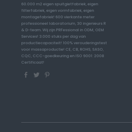
60.000 m2 eigen spuitgietfabriek, eigen
filterfabriek, eigen vormfabriek, eigen
montagefabriek! 600 vierkante meter
professioneel laboratorium, 30 ingenieurs R
& D-team. Wij zijn PRFessional in ODM, OEM
Services! 3.000 stuks per dag van
productiecapaciteit! 100% verouderingstest
voor massaproductie! CE, CB, ROHS, SASO,
CQC, CCC-goedkeuring en ISO 9001: 2008
Certificaat!