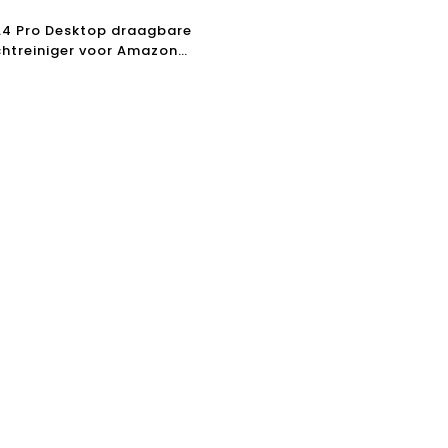
A4 Pro Desktop draagbare
chtreiniger voor Amazon
ler met UV-licht en H13
lter 110V en 220V
niger China Fabriek VS UL
ficeerd