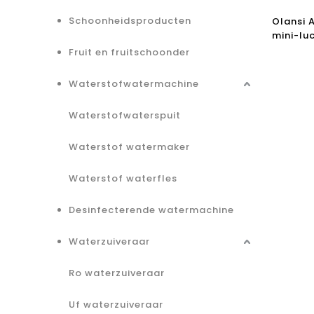
Schoonheidsproducten
Olansi 
mini-lu
Bestsel
Fruit en fruitschoonder
Hepa-fi
luchtrei
Waterstofwatermachine
gecerti
Waterstofwaterspuit
Waterstof watermaker
Waterstof waterfles
Desinfecterende watermachine
Waterzuiveraar
Ro waterzuiveraar
Uf waterzuiveraar