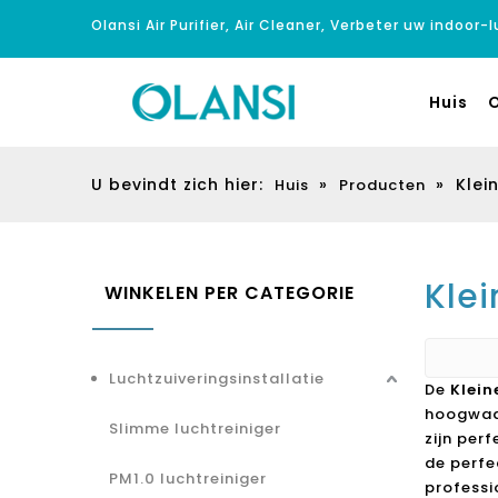
Olansi Air Purifier, Air Cleaner, Verbeter uw indoor-
Huis
O
U bevindt zich hier:
»
»
Klei
Huis
Producten
Klei
WINKELEN PER CATEGORIE
Luchtzuiveringsinstallatie
De
Klein
hoogwaar
Slimme luchtreiniger
zijn per
de perfe
PM1.0 luchtreiniger
professi