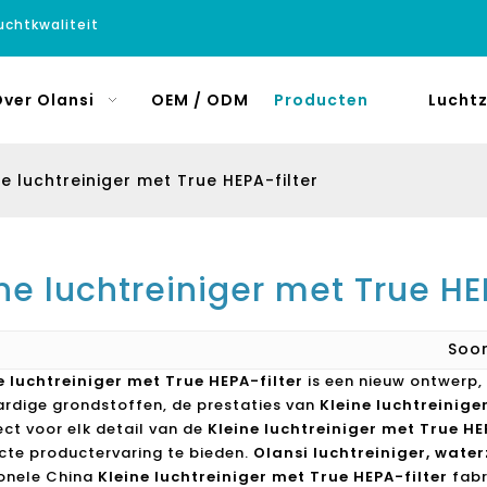
luchtkwaliteit
ver Olansi
OEM / ODM
Producten
Luchtz
ne luchtreiniger met True HEPA-filter
ne luchtreiniger met True HE
Soo
e luchtreiniger met True HEPA-filter
is een nieuw ontwerp,
dige grondstoffen, de prestaties van
Kleine luchtreinige
fect voor elk detail van de
Kleine luchtreiniger met True HE
cte productervaring te bieden.
Olansi luchtreiniger, wat
onele China
Kleine luchtreiniger met True HEPA-filter
fabr