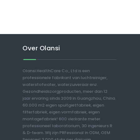
Over Olansi
Olansi HealthCare Co., Ltd is een
professionele fabrikant van luchtreiniger,
waterstofwater, waterzuiveraar enz.
Gezondheidszorgproducten, meer dan 12
jaar ervaring sinds 2009 in Guangzhou, China.
60.000 m2 eigen spuitgietfabriek, eigen
filterfabriek, eigen vormfabriek, eigen
montagefabriek! 600 vierkante meter
professioneel laboratorium, 30 ingenieurs R
& D-team. Wij zijn PRFessional in ODM, OEM
Services! 3.000 stuks per dag van