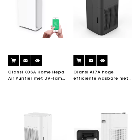
Olansi K06A Home Hepa
Olansi A17A hoge
Air Purifier met UV-lamp
efficiënte wasbare niet-
Draagbare Ionisator Air
verbruikbare
Purifier WiFi
luchtreiniger voor
thuiskamer Office
Desktop