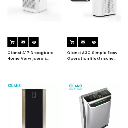
Olansi A17 Draagbare
Olansi A3C Simple Easy
Home Verwijderen
Operation Elektrische
Smogel PM2.5 UV Air
draagbare luchtreiniger
Cleaner H13 Office Hepa
met echt HEPA-filter
Filter Air Purifier