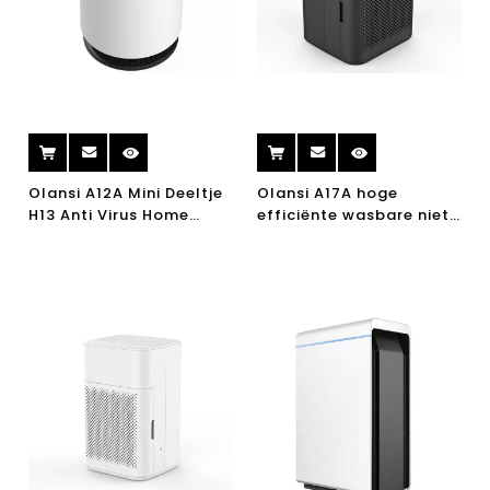
Olansi A12A Mini Deeltje
Olansi A17A hoge
H13 Anti Virus Home
efficiënte wasbare niet-
Hepa Air Purifier UVC Air
verbruikbare
Purifier Desktop Air
luchtreiniger voor
Purifier
thuiskamer Office
Desktop