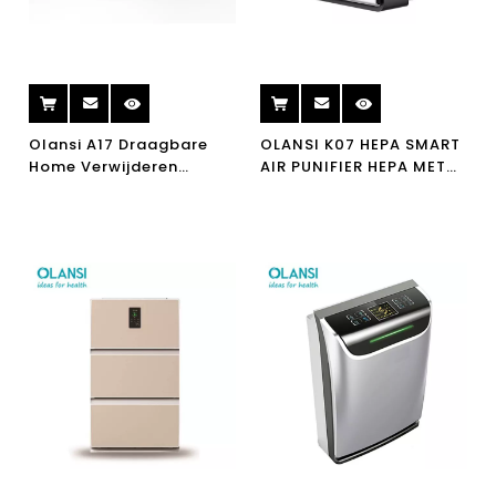
Olansi A17 Draagbare
OLANSI K07 HEPA SMART
Home Verwijderen
AIR PUNIFIER HEPA MET
Smogel PM2.5 UV Air
WIFI WERKING VOOR
Cleaner H13 Office Hepa
THUIS GEBRUIK
Filter Air Purifier