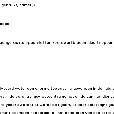
gebruikt, namelijk:
middel
ak aangeraakte oppervlakken zoals werkbladen, deurknoppen
olyseerd water een enorme toepassing gevonden in de huidig
 in de coronavirus-testcentra na het einde van hun diens
olyseerd water.Het wordt ook gebruikt door eerstelijns ge
tsmettingsmachine
gebruikt bij het genereren van geëlektro