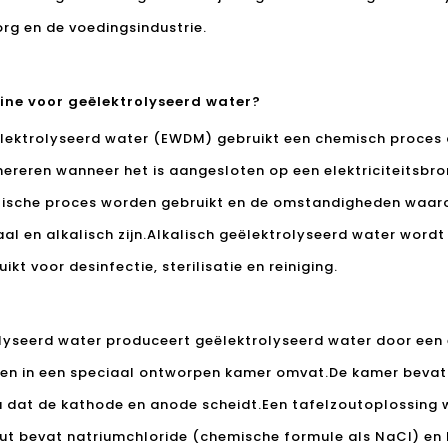
rg en de voedingsindustrie.
ne voor geëlektrolyseerd water?
lektrolyseerd water (EWDM) gebruikt een chemisch proces
ereren wanneer het is aangesloten op een elektriciteitsbro
lytische proces worden gebruikt en de omstandigheden waaro
al en alkalisch zijn.Alkalisch geëlektrolyseerd water wordt
t voor desinfectie, sterilisatie en reiniging.
lyseerd water produceert geëlektrolyseerd water door een 
gen in een speciaal ontworpen kamer omvat.De kamer bevat
a dat de kathode en anode scheidt.Een tafelzoutoplossing
t bevat natriumchloride (chemische formule als NaCl) en