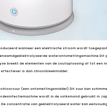
roduceerd wanneer een elektrische stroom wordt toegepast
 genaamd
geëlektrolyseerde waterontsmettingsmachine
.Dit
lyse breekt de elementen van de zoutoplossing af tot een ni
 effectiever is dan chloorbleekmiddel.
chloorzuur (een ontsmettingsmiddel).Dit zuur kan schimmel
rdesinfectiemachine wordt in de volksmond gebruikt in Jap
n.De concentratie van geëlektrolyseerd water kan eenvoudi