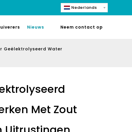
Nederlands
uiverers
Nieuws
Neem contact op
ur Geëlektrolyseerd Water
ektrolyseerd
rken Met Zout
 Uitrustingen