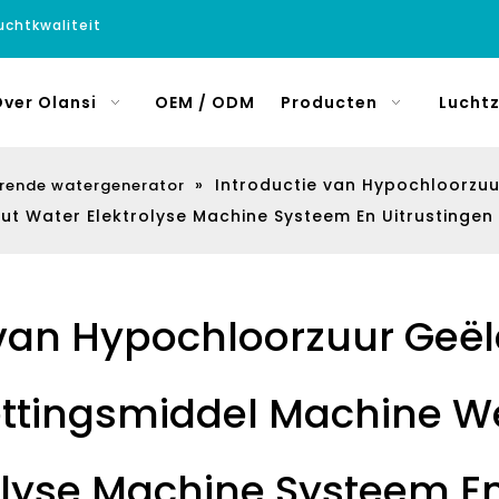
luchtkwaliteit
ver Olansi
OEM / ODM
Producten
Luchtz
»
Introductie van Hypochloorzu
erende watergenerator
t Water Elektrolyse Machine Systeem En Uitrustingen
 van Hypochloorzuur Geël
ttingsmiddel Machine We
olyse Machine Systeem En