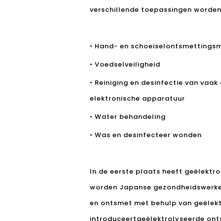
verschillende toepassingen worden 
• Hand- en schoeiselontsmettings
• Voedselveiligheid
• Reiniging en desinfectie van va
elektronische apparatuur
• Water behandeling
• Was en desinfecteer wonden
In de eerste plaats heeft geëlektr
worden Japanse gezondheidswerkers
en ontsmet met behulp van geëlektr
introduceert
geëlektrolyseerde on