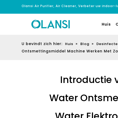
Olansi Air Purifier, Air Cleaner, Verbeter uw indoor-
Huis
O
U bevindt zich hier:
»
»
Huis
Blog
Desinfect
Ontsmettingsmiddel Machine Werken Met Zou
Introductie
Water Ontsme
Water Elektr