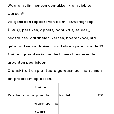
worden?
Volgens een rapport van de milieuwerkgroep
(EWG), perziken, appels, paprika's, selderij,
nectarines, aardbeien, kersen, boerenkool, sla,
geïmporteerde druiven, wortels en peren die de 12
fruit en groenten is met het meest resterende
groenten pesticiden.
Olansi-fruit en plantaardige wasmachine kunnen
dit probleem oplossen.
Fruit en
Productnaam
groente
Model
C6
wasmachine
Zwart,
Kleur
Vermogen
220V / 
goud, zilver