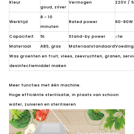
8 ~ 10
Werktijd
Rated power
60-80W
minuten
Capaciteit
9L
Stand-by power
≤1w
Materiaal
ABS, glas
Materiaalstandaard
Voedin
Was groenten en fruit, vlees, zeevruchten, granen, servi
desinfectiemiddel maken
Meer functies met één machine.
Hoge efficiënte sterilisatie, in plaats van schoon
water, zuiveren en steriliseren