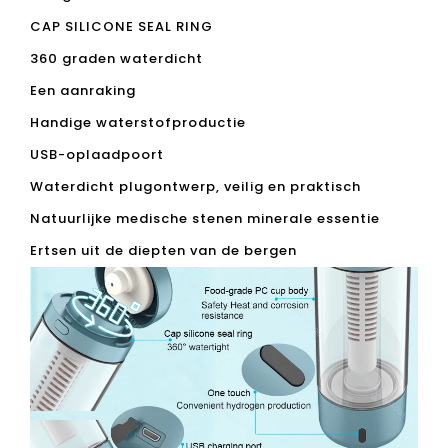
Kleur
Blauw, Sliver of Custom
Grootte
69 * 169mm
Volume
360 ml
Water temperatuur
1-50 ℃
Waterstofgehalte
Boven 1000ppb
Materiaal
PC / AS / ASTMAN TRITAN
Gewicht
255 g
Spanning
DC5V / 1A
Batterij capaciteit
1200mA
Elektrolytische tijd
1 minuut
Opladen
USB-lading
Food-grade pc cup body
Veiligheidswarmte en corrosieweerstand