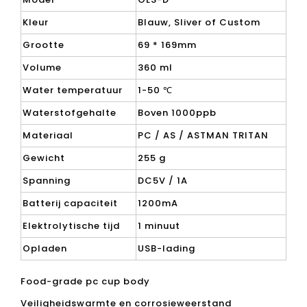
99,9% waterstofzuiverheid
5Min-oplossingstijd
> 1000ppb waterstofproductie
-200mv negatief potentieel
Productitem
SPE waterstof waterfles
Model
OLS-D