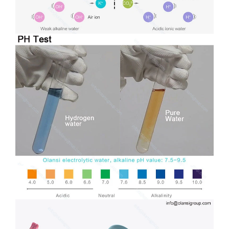
Geen toevoeging, veel veiliger
Pure platina-coating zonder neerslag
Zuiver water, gedestilleerd water, mineraalwater,
gefiltreerd water.
Gewone waterstof waterfles
Ozon Residual Chloor Waterstofperoxide Oxime ↑
Geen membraan
Het risico zonder membraan
Bij het maken van waterstof is het water troebel en
geen membraanelektrolyse, wat resulteert in grote
hoeveelheden ozon, waterstofperoxide en
resterend chloor .Harm tot menselijk lichaam
Toevoeging verborgen problemen Industriële
coating precipitatie van zware metalen