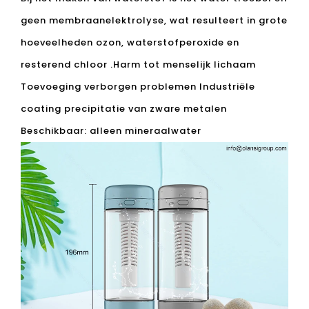
maak waterstof water meer dan 5 keer en draai
hem met de klok mee bodemafval opbergdoos, het
gieten van afvalwater
onderste vent
Afvalwateropbergdoos is 10 keer geschikt voor
elektrolyse