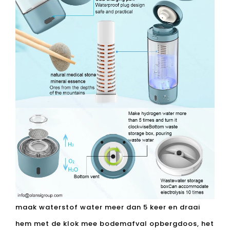
CAP SILICONE SEAL RING
360 graden waterdicht
Een aanraking
Handige waterstofproductie
USB-oplaadpoort
Waterdicht plugontwerp, veilig en praktisch
Natuurlijke medische stenen minerale essentie
Ertsen uit de diepten van de bergen