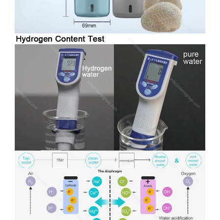
Waterstof en zuurstofscheiding waterstof
waterfles
Pure waterstof ↑ zuurstof ozon chlorinechloride ↓
Dupont ionenmembraan
Laat de film gerust zijn
Bij het maken van waterstof is het water duidelijk
en transparant,
SPE-elektrolyse en resterend chloor en ozon
worden ontladen.