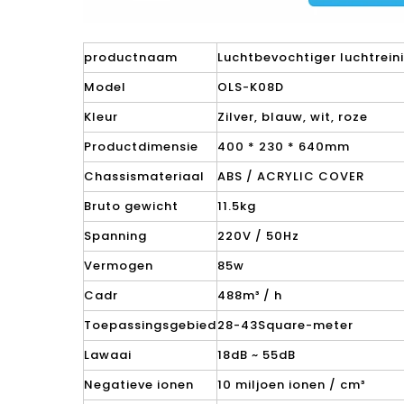
productnaam
Luchtbevochtiger luchtrein
Model
OLS-K08D
Kleur
Zilver, blauw, wit, roze
Productdimensie
400 * 230 * 640mm
Chassismateriaal
ABS / ACRYLIC COVER
Bruto gewicht
11.5kg
Spanning
220V / 50Hz
Vermogen
85w
Cadr
488m³ / h
Toepassingsgebied
28-43Square-meter
Lawaai
18dB ~ 55dB
Negatieve ionen
10 miljoen ionen / cm³