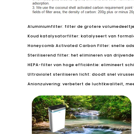
Aluminiumfilter: filter de grotere volumedeelt
Koud katalysatorfilter: katalyseert van forma
Honeycomb Activated Carbon Filter: snelle ad
Steriliserend filter: het elimineren van drijven
HEPA-filter van hoge efficiëntie: elimineert sch
Ultraviolet steriliseren licht: doodt snel viruss
Anionzuivering: verbetert de luchtkwaliteit, m