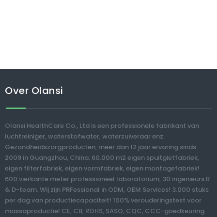
Over Olansi
Olansi HealthCare Co., Ltd is een professionele fabrikant van
luchtreiniger, waterstofwater, waterzuiveraar enz.
Gezondheidszorgproducten, meer dan 12 jaar ervaring sinds
2009 in Guangzhou, China. 60.000 m2 eigen spuitgietfabriek,
eigen filterfabriek, eigen vormfabriek, eigen montagefabriek!
600 vierkante meter professioneel laboratorium, 30 ingenieurs R
& D-team. Wij zijn PRFessional in ODM, OEM Services! 3.000 stuks
per dag van productiecapaciteit! 100% verouderingstest voor
massaproductie! CE, CB, ROHS, SASO, CQC, CCC-goedkeuring