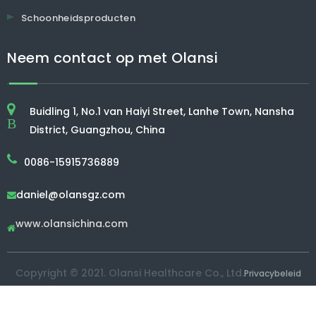
Schoonheidsproducten
Neem contact op met Olansi
Buidling 1, No.1 van Haiyi Street, Lanhe Town, Nansha
B
District, Guangzhou, China
0086-15915736889
daniel@olansgz.com

www.olansichina.com

Copyright © 2021. Olansi Healthcare Co., Ltd.
Privacybeleid