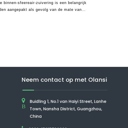
 de binnen-sfeereair-zuivering is een belangrijk
den aangepakt als gevolg van de mate van
 van de wereld. UVC Air Purifiers zijn vandaag
Neem contact op met Olansi
Buidling 1, No.1 van Haiyi Street, Lanhe
B
Town, Nansha District, Guangzhou,
China