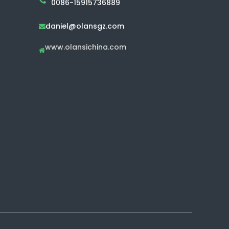
0086-15915736889
daniel@olansgz.com

www.olansichina.com
