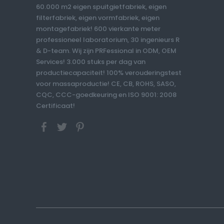
60.000 m2 eigen spuitgietfabriek, eigen
filterfabriek, eigen vormfabriek, eigen
montagefabriek! 600 vierkante meter
professioneel laboratorium, 30 ingenieurs R
& D-team. Wij zijn PRFessional in ODM, OEM
Services! 3.000 stuks per dag van
productiecapaciteit! 100% verouderingstest
voor massaproductie! CE, CB, ROHS, SASO,
CQC, CCC-goedkeuring en ISO 9001: 2008
Certificaat!