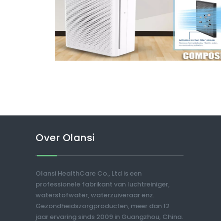
Over Olansi
Olansi HealthCare Co., Ltd is een
professionele fabrikant van luchtreiniger,
waterstofwater, waterzuiveraar enz.
Gezondheidszorgproducten, meer dan 12
jaar ervaring sinds 2009 in Guangzhou, China.