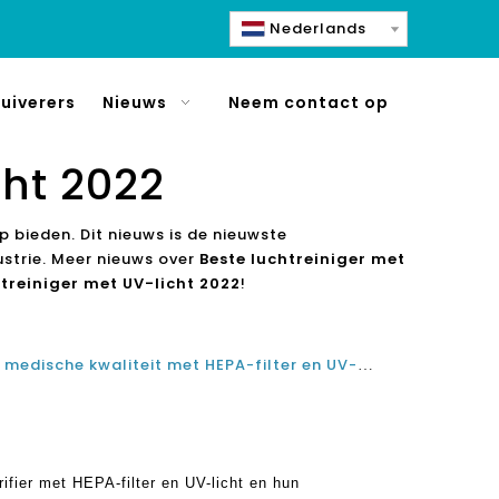
Nederlands
uiverers
Nieuws
Neem contact op
cht 2022
p bieden. Dit nieuws is de nieuwste
ustrie. Meer nieuws over
Beste luchtreiniger met
htreiniger met UV-licht 2022
!
Beste HEVC-luchtreiniger met medische kwaliteit met HEPA-filter en UV-licht en hun effectiviteit bij het reinigen van de overdekte sfeer
fier met HEPA-filter en UV-licht en hun