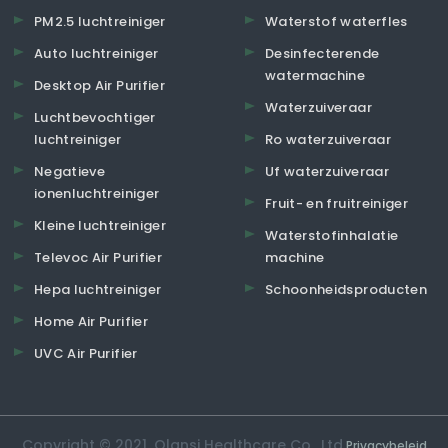
PM2.5 luchtreiniger
Waterstof waterfles
Auto luchtreiniger
Desinfecterende
watermachine
Desktop Air Purifier
Waterzuiveraar
Luchtbevochtiger
luchtreiniger
Ro waterzuiveraar
Negatieve
Uf waterzuiveraar
ionenluchtreiniger
Fruit- en fruitreiniger
Kleine luchtreiniger
Waterstofinhalatie
Televoc Air Purifier
machine
Hepa luchtreiniger
Schoonheidsproducten
Home Air Purifier
UVC Air Purifier
Copyright © 2021. Olansi Healthcare Co., Ltd.
Privacybeleid