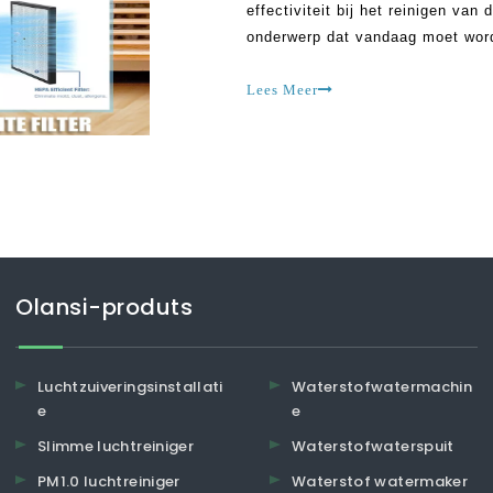
effectiviteit bij het reinigen van
onderwerp dat vandaag moet wor
vervuiling in verschillende delen
behoorlijk populair.
Lees Meer
Olansi-produts
Luchtzuiveringsinstallati
Waterstofwatermachin
e
e
Slimme luchtreiniger
Waterstofwaterspuit
PM1.0 luchtreiniger
Waterstof watermaker