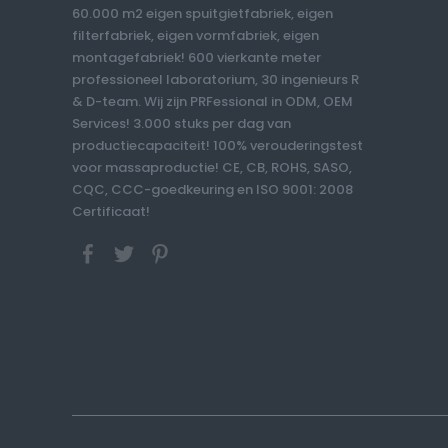
60.000 m2 eigen spuitgietfabriek, eigen
filterfabriek, eigen vormfabriek, eigen
montagefabriek! 600 vierkante meter
professioneel laboratorium, 30 ingenieurs R
& D-team. Wij zijn PRFessional in ODM, OEM
Services! 3.000 stuks per dag van
productiecapaciteit! 100% verouderingstest
voor massaproductie! CE, CB, ROHS, SASO,
CQC, CCC-goedkeuring en ISO 9001: 2008
Certificaat!