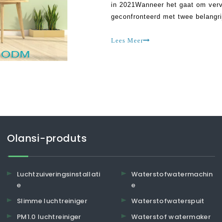
in 2021Wanneer het gaat om vervui
geconfronteerd met twee belangri
verontreinigende stoffen die wor
formaldehyde en koolmonoxide. 
Lees Meer
Olansi-produts
Luchtzuiveringsinstallati
Waterstofwatermachin
e
e
Slimme luchtreiniger
Waterstofwaterspuit
PM1.0 luchtreiniger
Waterstof watermaker