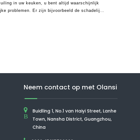
ling in uw keuken, u bent altijd waarschijnlijk
jke problemen. Er zijn bijvoorbeeld de schadelijke
den geproduceerd door gasfornuis zoals
Ook, vluchtige organische com
Neem contact op met Olansi
Buidling 1, No.1 van Haiyi Street, Lanhe
B
Town, Nansha District, Guangzhou,
China