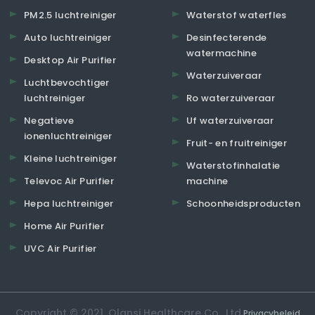
PM2.5 luchtreiniger
Waterstof waterfles
Auto luchtreiniger
Desinfecterende
watermachine
Desktop Air Purifier
Waterzuiveraar
Luchtbevochtiger
luchtreiniger
Ro waterzuiveraar
Negatieve
Uf waterzuiveraar
ionenluchtreiniger
Fruit- en fruitreiniger
Kleine luchtreiniger
Waterstofinhalatie
Televoc Air Purifier
machine
Hepa luchtreiniger
Schoonheidsproducten
Home Air Purifier
UVC Air Purifier
Copyright © 2021. Olansi Healthcare Co., Ltd.
Privacybeleid