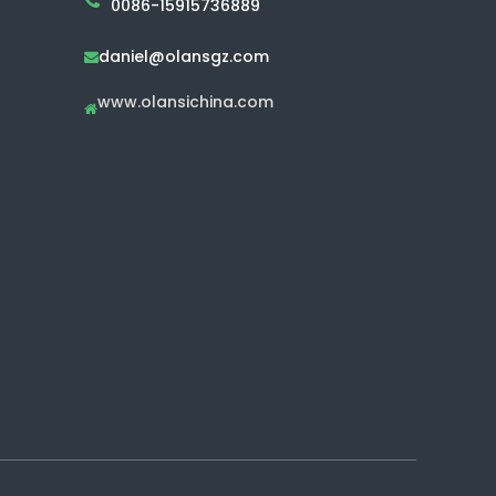
0086-15915736889
daniel@olansgz.com

www.olansichina.com
