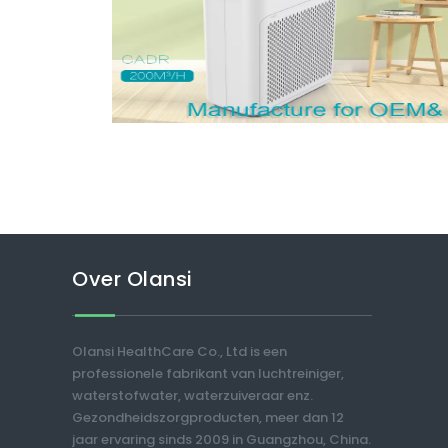
Over Olansi
Olansi HealthCare Co., Ltd is een
professionele fabrikant van luchtreiniger,
waterstofwater, waterzuiveraar enz.
Gezondheidszorgproducten, meer dan 12
jaar ervaring sinds 2009 in Guangzhou, China.