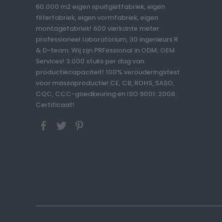
60.000 m2 eigen spuitgietfabriek, eigen
filterfabriek, eigen vormfabriek, eigen
montagefabriek! 600 vierkante meter
professioneel laboratorium, 30 ingenieurs R
& D-team. Wij zijn PRFessional in ODM, OEM
Services! 3.000 stuks per dag van
productiecapaciteit! 100% verouderingstest
voor massaproductie! CE, CB, ROHS, SASO,
CQC, CCC-goedkeuring en ISO 9001: 2008
Certificaat!