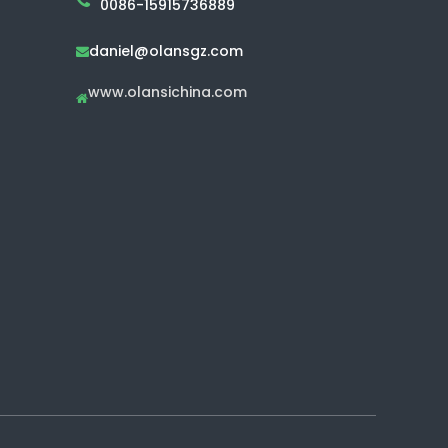
0086-15915736889
daniel@olansgz.com

www.olansichina.com
