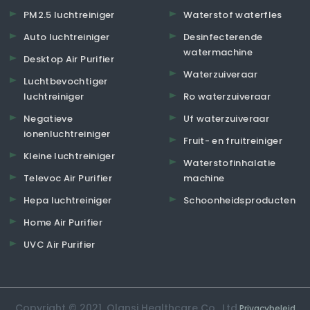
PM2.5 luchtreiniger
Waterstof waterfles
Auto luchtreiniger
Desinfecterende
watermachine
Desktop Air Purifier
Waterzuiveraar
Luchtbevochtiger
luchtreiniger
Ro waterzuiveraar
Negatieve
Uf waterzuiveraar
ionenluchtreiniger
Fruit- en fruitreiniger
Kleine luchtreiniger
Waterstofinhalatie
Televoc Air Purifier
machine
Hepa luchtreiniger
Schoonheidsproducten
Home Air Purifier
UVC Air Purifier
Copyright © 2021. Olansi Healthcare Co., Ltd.
Privacybeleid