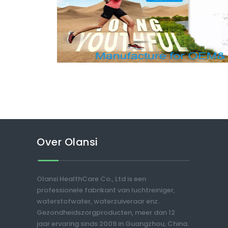
Over Olansi
Olansi HealthCare Co., Ltd is een
professionele fabrikant van luchtreiniger,
waterstofwater, waterzuiveraar enz.
Gezondheidszorgproducten, meer dan 12
jaar ervaring sinds 2009 in Guangzhou, China.