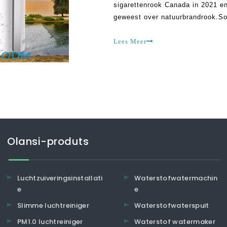
sigarettenrook Canada in 2021 en
geweest over natuurbrandrook.S
kunnen worden beheerd door lucht
luchtreinigers
Lees Meer
Olansi-produts
Luchtzuiveringsinstallati
Waterstofwatermachin
e
e
Slimme luchtreiniger
Waterstofwaterspuit
PM1.0 luchtreiniger
Waterstof watermaker