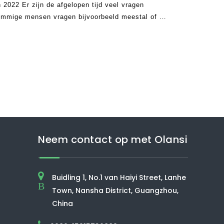
 2022 Er zijn de afgelopen tijd veel vragen
ommige mensen vragen bijvoorbeeld meestal of ze
reinigers.Het antwoord op deze vraag is ja,
Neem contact op met Olansi
Buidling 1, No.1 van Haiyi Street, Lanhe
B
Town, Nansha District, Guangzhou,
China