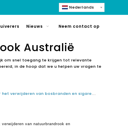
Nederlands
uiverers
Nieuws
Neem contact op
rook Australië
jk om snel toegang te krijgen tot relevante
ereid, in de hoop dat we u helpen uw vragen te
Beste Hepa-luchtreiniger voor het verwijderen van bosbranden en sigarettenrook Canada in 2021 en 2022
t verwijderen van natuurbrandrook en