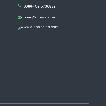
0086-15915736889
daniel@olansgz.com

www.olansichina.com
