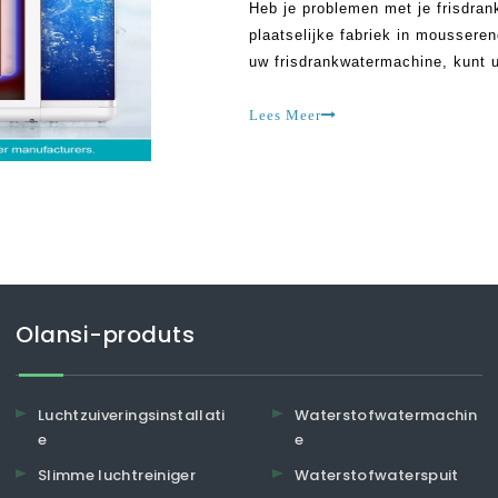
Heb je problemen met je frisdra
plaatselijke fabriek in moussere
uw frisdrankwatermachine, kunt 
totdat ze enkele problemen ontw
waterdrinkers kan dit zijn als he
Lees Meer
Olansi-produts
Luchtzuiveringsinstallati
Waterstofwatermachin
e
e
Slimme luchtreiniger
Waterstofwaterspuit