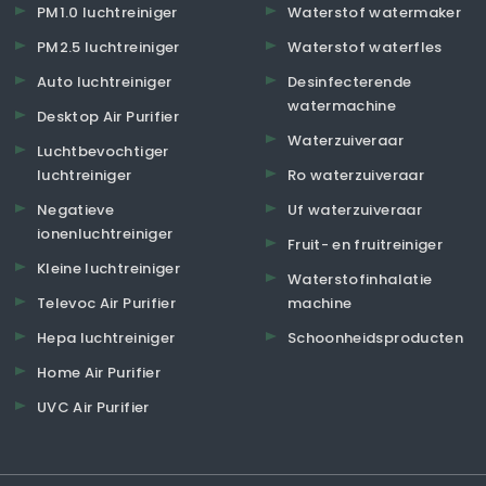
PM1.0 luchtreiniger
Waterstof watermaker
PM2.5 luchtreiniger
Waterstof waterfles
Auto luchtreiniger
Desinfecterende
watermachine
Desktop Air Purifier
Waterzuiveraar
Luchtbevochtiger
luchtreiniger
Ro waterzuiveraar
Negatieve
Uf waterzuiveraar
ionenluchtreiniger
Fruit- en fruitreiniger
Kleine luchtreiniger
Waterstofinhalatie
Televoc Air Purifier
machine
Hepa luchtreiniger
Schoonheidsproducten
Home Air Purifier
UVC Air Purifier