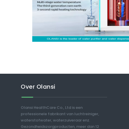
Over Olansi
Olansi HealthCare Co., Ltd is een
professionele fabrikant van luchtreiniger,
waterstofwater, waterzuiveraar enz.
Gezondheidszorgproducten, meer dan 12