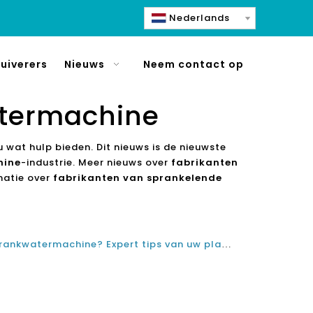
Nederlands
uiverers
Nieuws
Neem contact op
atermachine
u wat hulp bieden. Dit nieuws is de nieuwste
hine
-industrie. Meer nieuws over
fabrikanten
matie over
fabrikanten van sprankelende
Heb je problemen met je frisdrankwatermachine? Expert tips van uw plaatselijke fabriek in mousserende water maker