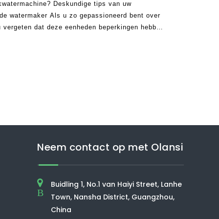
nkwatermachine? Deskundige tips van uw
nde watermaker Als u zo gepassioneerd bent over
u vergeten dat deze eenheden beperkingen hebben
ikkelen. Voor die-hard koolzuurhoudende
t einde van
Neem contact op met Olansi
Buidling 1, No.1 van Haiyi Street, Lanhe
B
Town, Nansha District, Guangzhou,
China