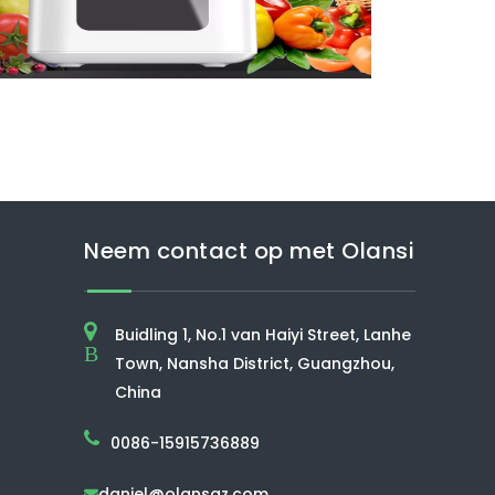
Neem contact op met Olansi
Buidling 1, No.1 van Haiyi Street, Lanhe
B
Town, Nansha District, Guangzhou,
China
0086-15915736889
daniel@olansgz.com
