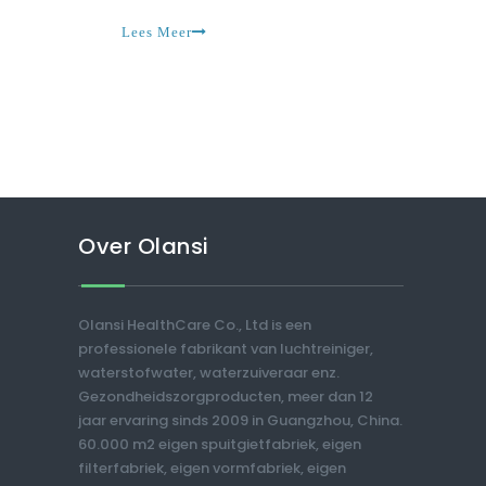
mensen te helpen gezond te leven.In een land al
Lees Meer
Over Olansi
Olansi HealthCare Co., Ltd is een
professionele fabrikant van luchtreiniger,
waterstofwater, waterzuiveraar enz.
Gezondheidszorgproducten, meer dan 12
jaar ervaring sinds 2009 in Guangzhou, China.
60.000 m2 eigen spuitgietfabriek, eigen
filterfabriek, eigen vormfabriek, eigen