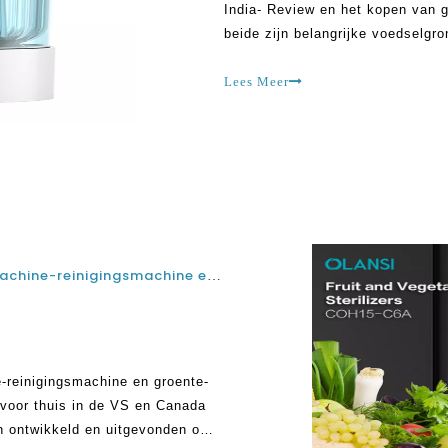
India- Review en het kopen van g
beide zijn belangrijke voedselgro
voedingsvezels voor menselijk wel
Lees Meer
Beste ultrasone ozon fruit- en groentewasmachine-reinigingsmachine en groente-fruitsterilisatorreiniger Wasmachine voor thuis in de VS en Canada
-reinigingsmachine en groente-
 voor thuis in de VS en Canada
zijn ontwikkeld en uitgevonden om