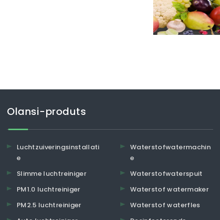
s de VS zijn veel mensen
Olansi-produts
Luchtzuiveringsinstallati
Waterstofwatermachin
e
e
Slimme luchtreiniger
Waterstofwaterspuit
PM1.0 luchtreiniger
Waterstof watermaker
PM2.5 luchtreiniger
Waterstof waterfles