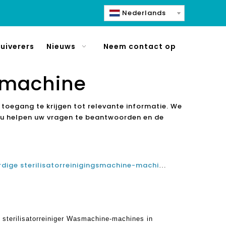
Nederlands
uiverers
Nieuws
Neem contact op
smachine
 toegang te krijgen tot relevante informatie. We
 u helpen uw vragen te beantwoorden en de
Top 5 beste fruit- en plantaardige sterilisatorreinigingsmachine-machines in India- beoordeling en het kopen van gids
e sterilisatorreiniger Wasmachine-machines in