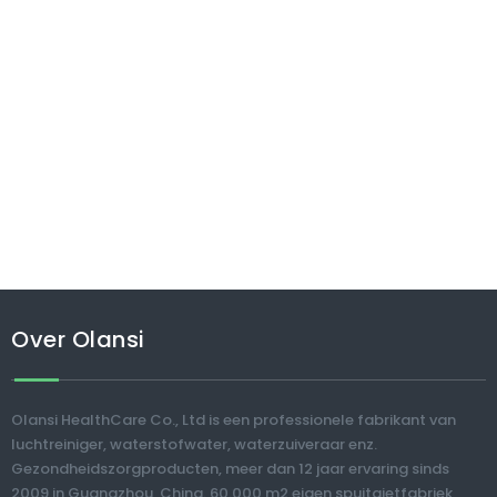
Over Olansi
Olansi HealthCare Co., Ltd is een professionele fabrikant van
luchtreiniger, waterstofwater, waterzuiveraar enz.
Gezondheidszorgproducten, meer dan 12 jaar ervaring sinds
2009 in Guangzhou, China. 60.000 m2 eigen spuitgietfabriek,