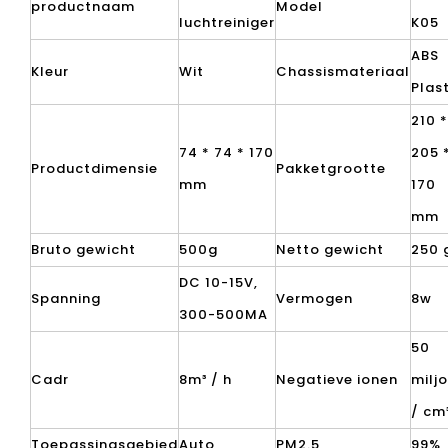
productnaam
Model
luchtreiniger
K05
ABS
Kleur
Wit
Chassismateriaal
Plas
210 *
74 * 74 * 170
205 
Productdimensie
Pakketgrootte
mm
170
mm
Bruto gewicht
500g
Netto gewicht
250 
DC 10-15V,
Spanning
Vermogen
8w
300-500MA
50
Cadr
8m³ / h
Negatieve ionen
milj
/ cm
Toepassingsgebied
Auto
PM2.5
99%