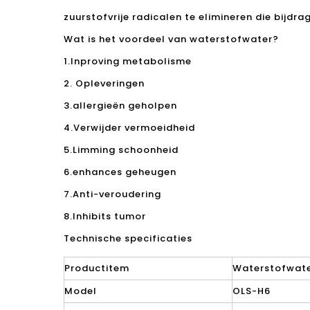
zuurstofvrije radicalen te elimineren die bijdra
Wat is het voordeel van waterstofwater?
1.Inproving metabolisme
2. Opleveringen
3.allergieën geholpen
4.Verwijder vermoeidheid
5.Limming schoonheid
6.enhances geheugen
7.Anti-veroudering
8.Inhibits tumor
Technische specificaties
Productitem
Waterstofwat
Model
OLS-H6