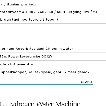
ak (titanium platina)
pterinvoer: AC100V-240V, 50 / 60Hz-uitgang: 12V / 2A
mbraan (geïmporteerd uit Japan)
lter naar Adsorb Residual Chloor in water
r15w, Power Leverancier DC12V
waterstofgenerator
or spoelknoppen, keuzevrijheid, gebruik meer gemak.