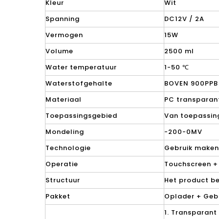
Kleur
Wit
Spanning
DC12V / 2A
Vermogen
15W
Volume
2500 ml
Water temperatuur
1-50 ℃
Waterstofgehalte
BOVEN 900PPB
Materiaal
PC transparant
Toepassingsgebied
Van toepassing
Mondeling
-200-0MV
Technologie
Gebruik maken
Operatie
Touchscreen + 
Structuur
Het product be
Pakket
Oplader + Gebr
1. Transparan