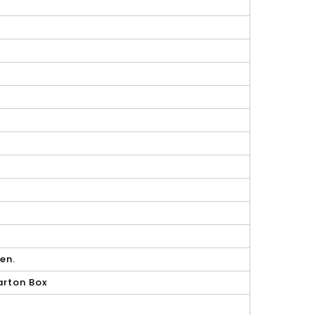
en.
arton Box