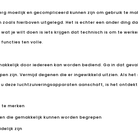
erg moeilijk en gecompliceerd kunnen zijn om gebruik te mak
n zoals hierboven uitgelegd. Het is echter een ander ding d
wat je wilt doen is iets krijgen dat technisch is om te werk
 functies ten volle.
kkelijk door iedereen kan worden bediend. Ga in dat geval 
jpen zijn. Vermijd degenen die er ingewikkeld uitzien. Als he
u deze luchtzuiveringsapparaten aanschaft, is het ontdek
 te merken
pen die gemakkelijk kunnen worden begrepen
elijk zijn