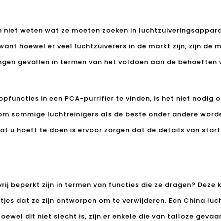
 niet weten wat ze moeten zoeken in luchtzuiveringsapparat
 want hoewel er veel luchtzuiverers in de markt zijn, zijn de
ngen gevallen in termen van het voldoen aan de behoeften va
pfuncties in een PCA-purrifier te vinden, is het niet nodig 
om sommige luchtreinigers als de beste onder andere worde
at u hoeft te doen is ervoor zorgen dat de details van start t
rij beperkt zijn in termen van functies die ze dragen? Deze 
tjes dat ze zijn ontworpen om te verwijderen. Een China luc
ewel dit niet slecht is, zijn er enkele die van talloze gevaar