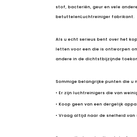
stof, bacteriën, geur en vele ander
betuttelen
Luchtreiniger fabrikant
.
Als u echt serieus bent over het k
letten voor een die is ontworpen o
andere in de dichtstbijzijnde toeko
Sommige belangrijke punten die u 
• Er zijn luchtreinigers die van wein
• Koop geen van een dergelijk appar
• Vraag altijd naar de snelheid va